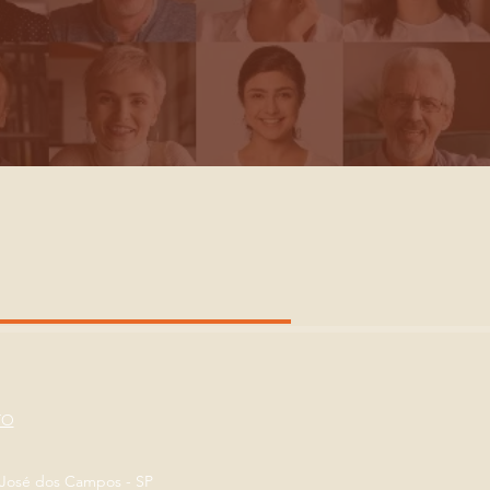
TO
o José dos Campos - SP