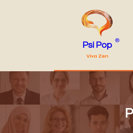
®
Psi Pop
Viva Zen
P