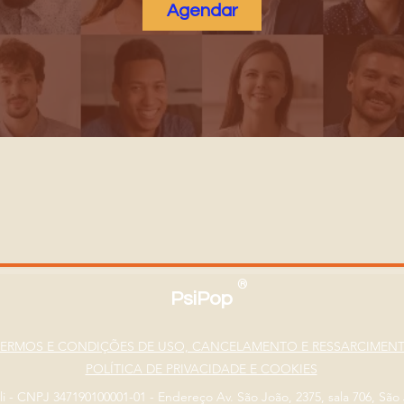
Agendar
®
PsiPop
TERMOS E CONDIÇÕES DE USO, CANCELAMENTO E RESSARCIMEN
POLÍTICA DE PRIVACIDADE E COOKIES
eli - CNPJ 347190100001-01 - Endereço Av. São João, 2375, sala 706, Sã