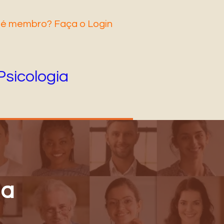
 é membro? Faça o Login
Psicologia
na