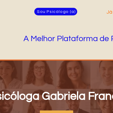
Sou Psicólogo (a)
Já
A Melhor Plataforma de 
icóloga Gabriela Fra