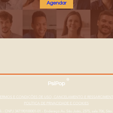
Agendar
®
PsiPop
TERMOS E CONDIÇÕES DE USO, CANCELAMENTO E RESSARCIMEN
POLÍTICA DE PRIVACIDADE E COOKIES
eli - CNPJ 347190100001-01 - Endereço Av. São João, 2375, sala 706, Sã