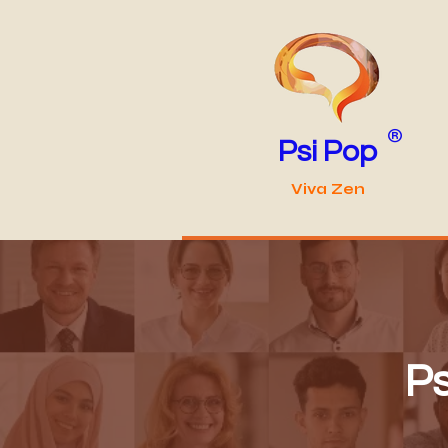
®
Psi Pop
Viva Zen
Ps