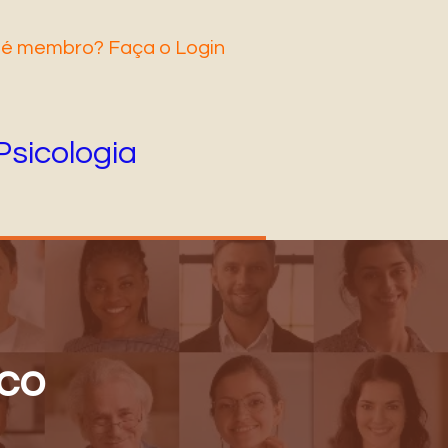
 é membro? Faça o Login
Psicologia
nco