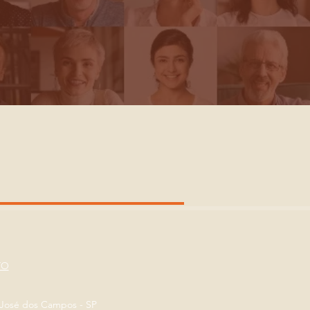
TO
o José dos Campos - SP