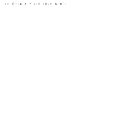
continue nos acompanhando.
Psicologia Popular | Viva Bem, Viva 
Zen! 
Ver tudo
Posts recentes