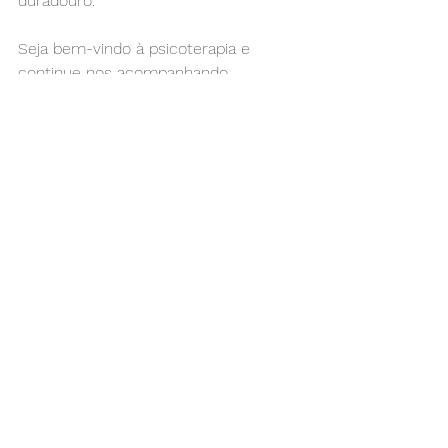
duradouro.
Seja bem-vindo à psicoterapia e 
continue nos acompanhando.
Psicologia Popular | Viva Bem, Viva 
Zen! 
Ver tudo
Posts recentes