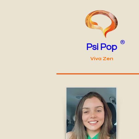
®
Psi Pop
Viva Zen