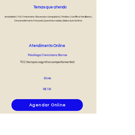
Temas que atendo
Ansiedade | TOC (Transtorno Obsessivo Compulsivo) | Timidez | Conflitos Familiares |
Desenvolvimento Pessoal | Questões raciais | Baixa Auto Estima
Atendimento Online
Psicóloga Cleicimara Barros
TCC (terapia cognitivo comportamental)
45 min
R$ 150
Agendar Online