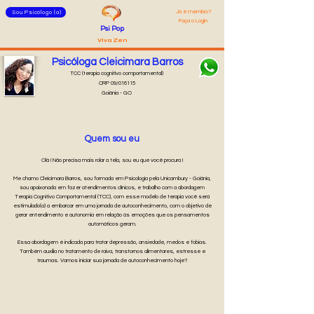
Já é membro?
Sou Psicólogo (a)
Faça o Login
Psi Pop
Viva Zen
Psicóloga Cleicimara Barros
TCC (terapia cognitivo comportamental)
CRP 09/016115
Goiânia - GO
Quem sou eu
Olá ! Não precisa mais rolar a tela, sou eu que você procura !
Me chamo Cleicimara Barros, sou formada em Psicologia pela Unicambury - Goiânia,
sou apaixonada em fazer atendimentos clínicos, e trabalho com a abordagem
Terapia Cognitivo Comportamental (TCC), com esse modelo de terapia você será
estimulado(a) a embarcar em uma jornada de autoconhecimento, com o objetivo de
gerar entendimento e autonomia em relação às emoções que os pensamentos
automáticos geram.
Essa abordagem é indicada para tratar depressão, ansiedade, medos e fobias.
Também auxilia no tratamento de raiva, transtornos alimentares, estresse e
traumas. Vamos iniciar sua jornada de autoconhecimento hoje?