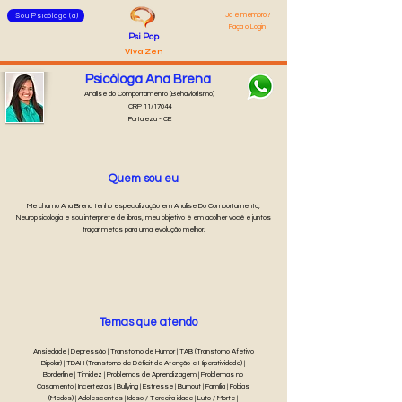
Já é membro?
Sou Psicólogo (a)
Faça o Login
Psi Pop
Viva Zen
Psicóloga Ana Brena
Análise do Comportamento (Behaviorismo)
CRP 11/17044
Fortaleza - CE
Quem sou eu
Me chamo Ana Brena tenho especialização em Analise Do Comportamento,
Neuropsicologia e sou interprete de libras, meu objetivo é em acolher você e juntos
traçar metas para uma evolução melhor.
Temas que atendo
Ansiedade | Depressão | Transtorno de Humor | TAB (Transtorno Afetivo
Bipolar) | TDAH (Transtorno de Déficit de Atenção e Hiperatividade) |
Borderline | Timidez | Problemas de Aprendizagem | Problemas no
Casamento | Incertezas | Bullying | Estresse | Burnout | Família | Fobias
(Medos) | Adolescentes | Idoso / Terceira idade | Luto / Morte |