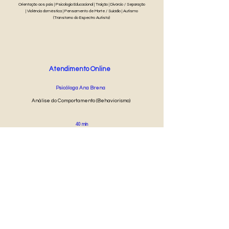
Orientação aos pais | Psicologia Educacional | Traição | Divórcio / Separação
| Violência doméstica | Pensamento de Morte / Suicídio | Autismo
(Transtorno do Espectro Autista)
Atendimento Online
Psicóloga Ana Brena
Análise do Comportamento (Behaviorismo)
40 min
R$ 50
Agendar Online
®
PsiPop
TERMOS E CONDIÇÕES DE USO, CANCELAMENTO E RESSARCIMENTO